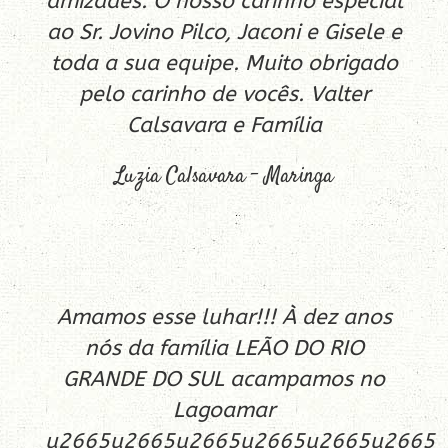
amizades. O nosso carinho especial
ao Sr. Jovino Pilco, Jaconi e Gisele e
toda a sua equipe. Muito obrigado
pelo carinho de vocês. Valter
Calsavara e Família
Luzia Calsavara – Maringa
Amamos esse luhar!!! À dez anos
nós da família LEÃO DO RIO
GRANDE DO SUL acampamos no
Lagoamar
u2665u2665u2665u2665u2665u2665